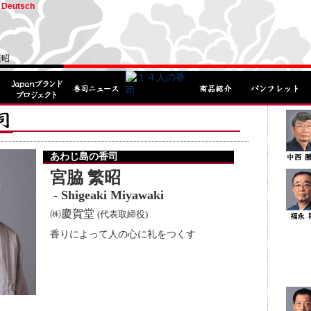
Deutsch
繁昭
あわじ島の香司
宮脇 繁昭
- Shigeaki Miyawaki
㈱慶賀堂
(代表取締役)
香りによって人の心に礼をつくす