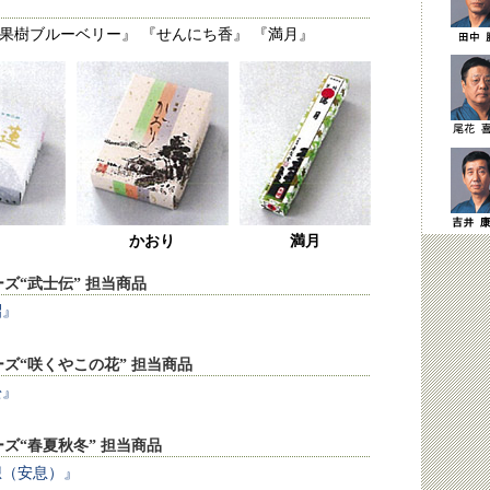
『果樹ブルーベリー』 『せんにち香』 『満月』
かおり
満月
ズ“武士伝” 担当商品
昭』
ズ“咲くやこの花” 担当商品
松』
ズ“春夏秋冬” 担当商品
想（安息）』