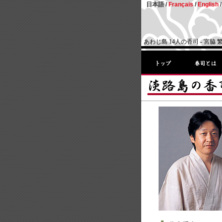
日本語 /
Français
/
English
/
あわじ島 14人の香司 - 宮脇 