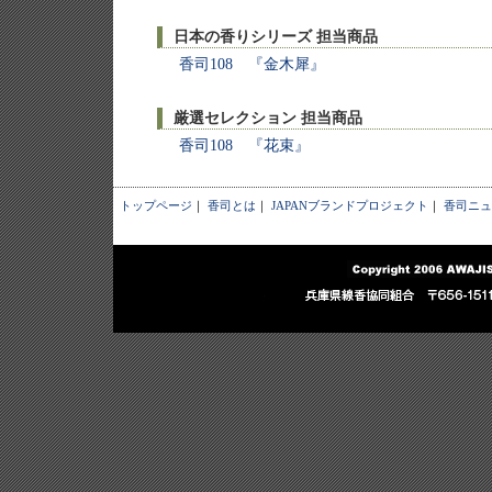
日本の香りシリーズ 担当商品
香司108 『金木犀』
厳選セレクション 担当商品
香司108 『花束』
トップページ
｜
香司とは
｜
JAPANブランドプロジェクト
｜
香司ニュ