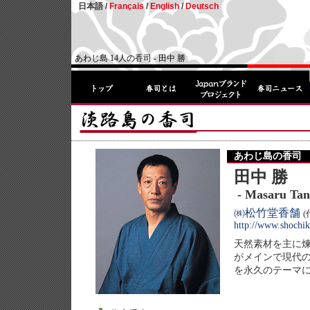
日本語 /
Français
/
English
/
Deutsch
あわじ島 14人の香司 - 田中 勝
あわじ島の香司
田中 勝
- Masaru Ta
㈱松竹堂香舗
(
http://www.shochi
天然素材を主に
がメインで現代
を永久のテーマ