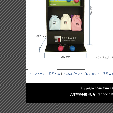
エンジェルバ
トップページ
｜
香司とは
｜
JAPANブランドプロジェクト
｜
香司ニ