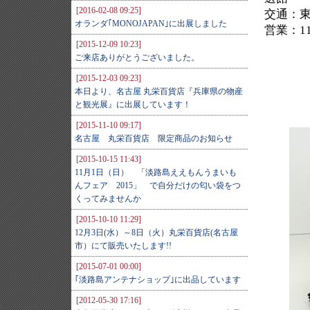
[2016-02-08 09:25]
交通：東
オランダ｢MONOJAPAN｣に出展しました
営業：11
[2015-12-09 10:23]
ご来店ありがとうございました。
[2015-12-03 09:23]
本日より、名古屋 丸栄百貨店『兵庫県の物産
と観光展』に出展しています！
[2015-11-10 09:17]
名古屋 丸栄百貨店 限定商品のお知らせ
[2015-10-15 11:43]
11月1日（日） 「淡路島ええもんうまいも
んフェア 2015」 で自分だけの匂い袋をつ
くってみませんか
[2015-10-10 11:29]
12月3日(水）～8日（火）丸栄百貨店(名古屋
市）にて販売いたします!!
[2015-07-01 00:00]
｢淡路島アンテナショップ｣に出品しています
[2012-05-30 17:16]