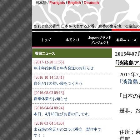
日本語 /
Français
/
English
/
Deutsch
あわじ島の香司 日本を代表するお香、線香の生産地、淡路島
2015年07
｢淡路島
[2017-12-20 11:55]
年末年始休業と年内発送のお知らせ
2015
[2016-10-14 13:41]
｢淡路島
自分だけの匂い袋をつくろう
[2016-08-03 09:13]
｢日本の
夏季休業のお知らせ
[2016-04-04 09:24]
是非、
本日、4月18日は｢お香の日｣です。
[2016-03-04 14:30]
出石焼の窯元とのコラボ香立 製作中で
住所：東
す！！
選館