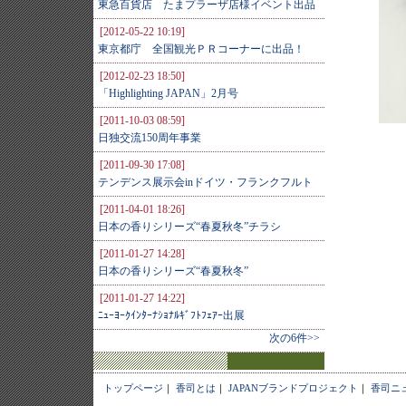
東急百貨店 たまプラーザ店様イベント出品
[2012-05-22 10:19]
東京都庁 全国観光ＰＲコーナーに出品！
[2012-02-23 18:50]
「Highlighting JAPAN」2月号
[2011-10-03 08:59]
日独交流150周年事業
[2011-09-30 17:08]
テンデンス展示会inドイツ・フランクフルト
[2011-04-01 18:26]
日本の香りシリーズ“春夏秋冬”チラシ
[2011-01-27 14:28]
日本の香りシリーズ“春夏秋冬”
[2011-01-27 14:22]
ﾆｭｰﾖｰｸｲﾝﾀｰﾅｼｮﾅﾙｷﾞﾌﾄﾌｪｱｰ出展
次の6件>>
トップページ
｜
香司とは
｜
JAPANブランドプロジェクト
｜
香司ニ