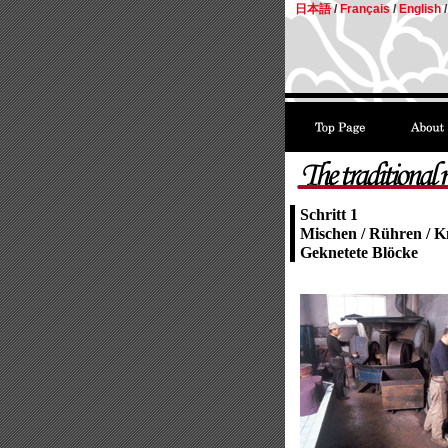
日本語
/
Français
/
English
/
Schritt 1
Mischen / Rühren / K
Geknetete Blöcke