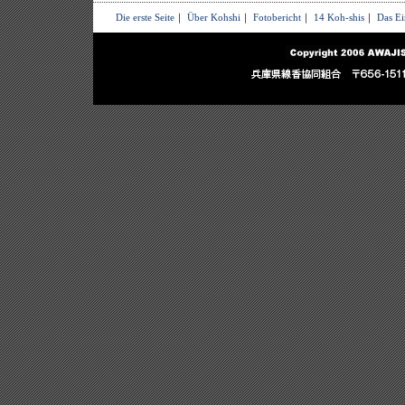
Die erste Seite
｜
Über Kohshi
｜
Fotobericht
｜
14 Koh-shis
｜
Das Ei