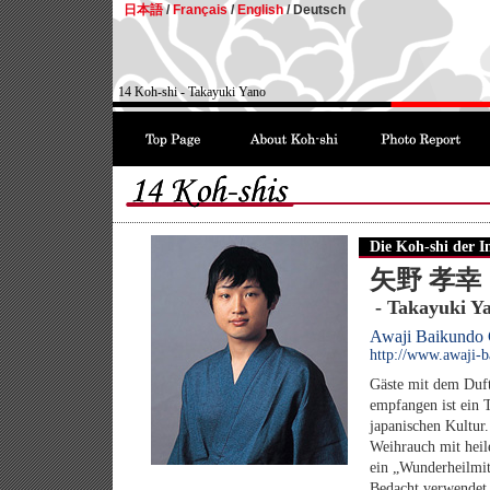
日本語
/
Français
/
English
/
Deutsch
14 Koh-shi - Takayuki Yano
Die Koh-shi der I
矢野 孝幸
- Takayuki Y
Awaji Baikundo C
http://www.awaji-
Gäste mit dem Duf
empfangen ist ein T
japanischen Kultur.
Weihrauch mit hei
ein „Wunderheilmit
Bedacht verwendet 