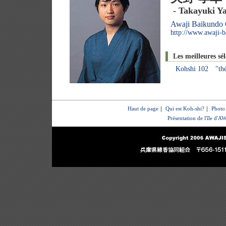
- Takayuki Y
Awaji Baikundo C
http://www.awaji-
Les meilleures sé
Kohshi 102 "thé
Haut de page
｜
Qui est Koh-shi?
｜
Photo
Présentation de l'île d'A