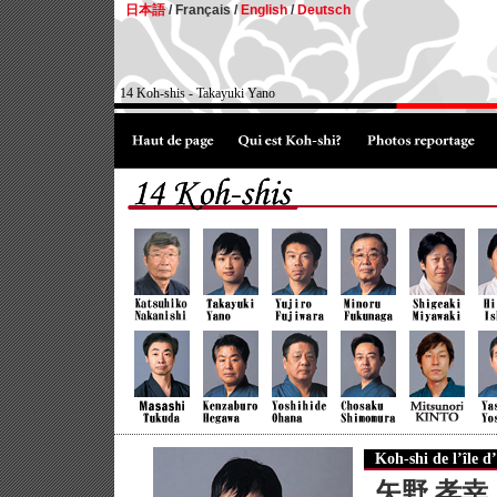
日本語
/
Français /
English
/
Deutsch
14 Koh-shis - Takayuki Yano
Koh-shi de l’île d
矢野 孝幸