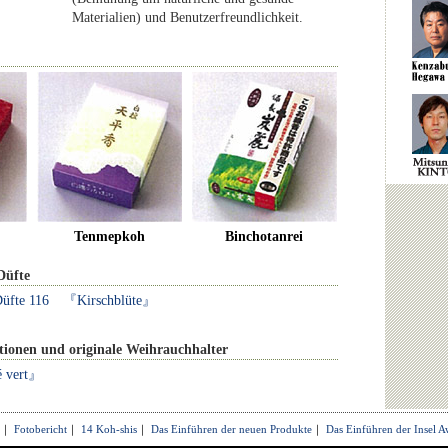
Materialien) und Benutzerfreundlichkeit.
Tenmepkoh
Binchotanrei
Düfte
e Düfte 116 『Kirschblüte』
ktionen und originale Weihrauchhalter
 vert』
｜
Fotobericht
｜
14 Koh-shis
｜
Das Einführen der neuen Produkte
｜
Das Einführen der Insel A