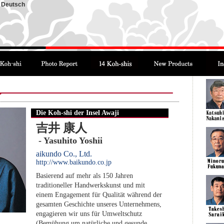
Deutsch
Die Koh-shi der Insel Awaji
吉井 康人
- Yasuhito Yoshii
aikundo Co., Ltd.
http://www.baikundo.co.jp
Basierend auf mehr als 150 Jahren
traditioneller Handwerkskunst und mit
einem Engagement für Qualität während der
gesamten Geschichte unseres Unternehmens,
engagieren wir uns für Umweltschutz
(Bemühung um natürliche und gesunde