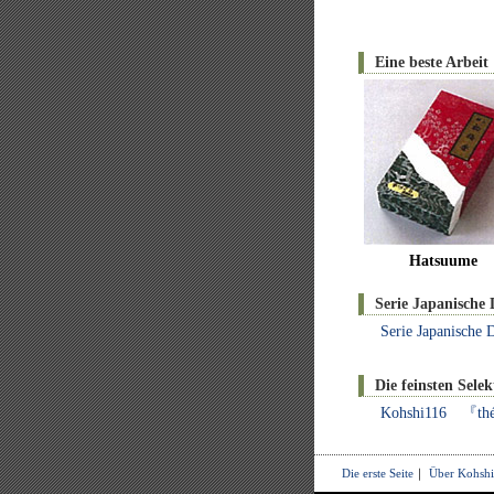
Eine beste Arbeit
Hatsuume
Serie Japanische 
Serie Japanisch
Die feinsten Sele
Kohshi116 『thé
Die erste Seite
｜
Über Kohshi