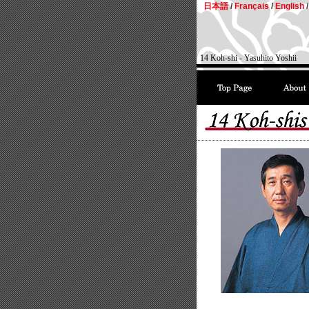
日本語
/
Français
/
English
/
14 Koh-shi - Yasuhito Yoshii