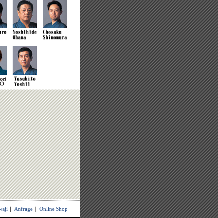
waji
｜
Anfrage
｜
Online Shop